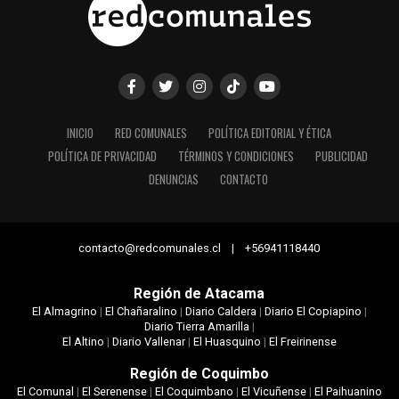
INICIO
RED COMUNALES
POLÍTICA EDITORIAL Y ÉTICA
POLÍTICA DE PRIVACIDAD
TÉRMINOS Y CONDICIONES
PUBLICIDAD
DENUNCIAS
CONTACTO
contacto@redcomunales.cl | +56941118440
Región de Atacama
El Almagrino
|
El Chañaralino
|
Diario Caldera
|
Diario El Copiapino
|
Diario Tierra Amarilla
|
El Altino
|
Diario Vallenar
|
El Huasquino
|
El Freirinense
Región de Coquimbo
El Comunal
|
El Serenense
|
El Coquimbano
|
El Vicuñense
|
El Paihuanino