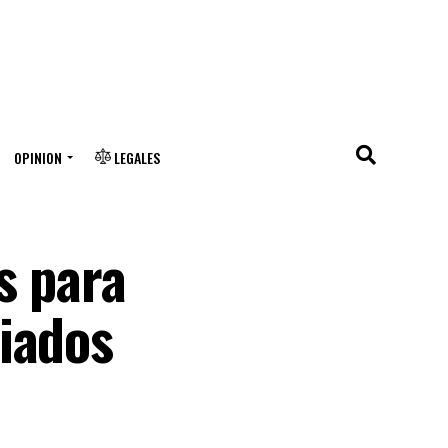
OPINION
LEGALES
s para
iados