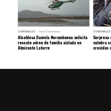
COMUNALES
hace 3 semanas
COMUNALES
Alcaldesa Daniela Norambuena solicita
Sorpresa 
rescate aéreo de familia aislada en
culebra ce
Almirante Latorre
crecidas d