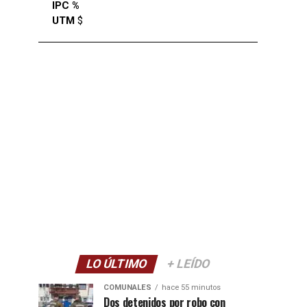
IPC %
UTM
$
LO ÚLTIMO
+ LEÍDO
COMUNALES
hace 55 minutos
Dos detenidos por robo con