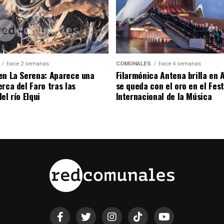
hace 2 semanas
COMUNALES
hace 4 semanas
en La Serena: Aparece una
Filarmónica Antena brilla en A
rca del Faro tras las
se queda con el oro en el Fest
el río Elqui
Internacional de la Música