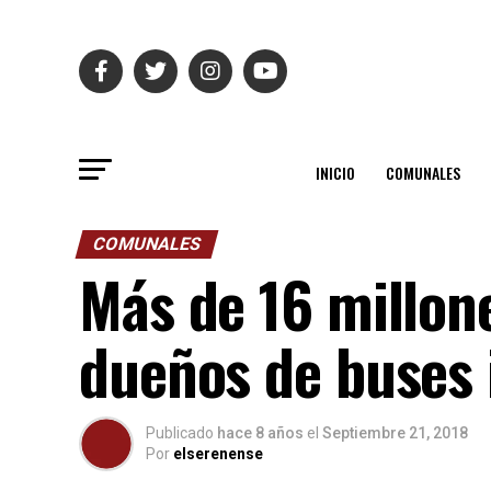
INICIO
COMUNALES
COMUNALES
Más de 16 millon
dueños de buses 
Publicado
hace 8 años
el
Septiembre 21, 2018
Por
elserenense