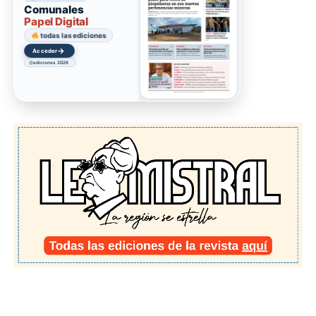
Comunales
Papel Digital
todas las ediciones
→
Acceder
ediciones 2026