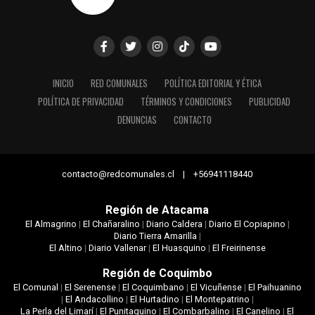
INICIO
RED COMUNALES
POLÍTICA EDITORIAL Y ÉTICA
POLÍTICA DE PRIVACIDAD
TÉRMINOS Y CONDICIONES
PUBLICIDAD
DENUNCIAS
CONTACTO
contacto@redcomunales.cl | +56941118440
Región de Atacama
El Almagrino
|
El Chañaralino
|
Diario Caldera
|
Diario El Copiapino
|
Diario Tierra Amarilla
|
El Altino
|
Diario Vallenar
|
El Huasquino
|
El Freirinense
Región de Coquimbo
El Comunal
|
El Serenense
|
El Coquimbano
|
El Vicuñense
|
El Paihuanino
|
El Andacollino
|
El Hurtadino
|
El Montepatrino
|
La Perla del Limarí
|
El Punitaquino
|
El Combarbalino
|
El Canelino
|
El