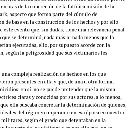
en aras de la concreción de la fatídica misión de la
ark, aspecto que forma parte del cúmulo de
n de base en la construcción de los hechos y por ello
de este evento que, sin dudas, tiene una relevancia penal
 que se determinó, nada más ni nada menos que la
erían ejecutadas, ello, por supuesto acorde con la
en, según la peligrosidad que sus victimarios les
e una compleja realización de hechos en los que
ieron presentes en ella y que, de una u otra forma,
micidios. En sí, no se puede pretender que la misma
ctrices claras y conocidas por sus actores, a lo menos,
que ella buscaba concretar la determinación de quienes,
 ideales del régimen imperante en esa época en nuestro
 militares, según el grado que detentaban en la
n la suerte de las víctimas y es por ello que, en su