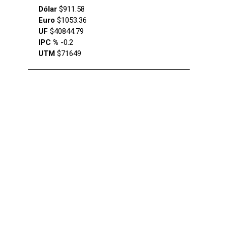
Dólar
$911.58
Euro
$1053.36
UF
$40844.79
IPC %
-0.2
UTM
$71649