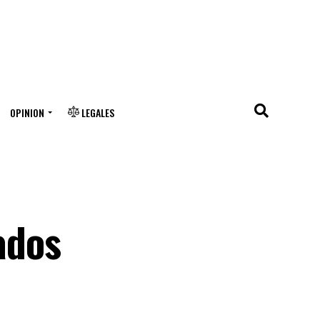
OPINION
LEGALES
cados