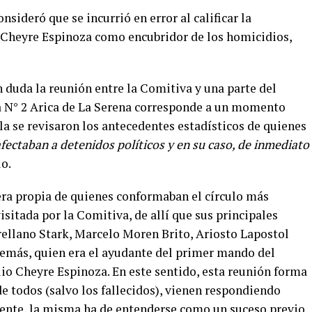
nsideró que se incurrió en error al calificar la
 Cheyre Espinoza como encubridor de los homicidios,
n duda la reunión entre la Comitiva y una parte del
a N° 2 Arica de La Serena corresponde a un momento
lla se revisaron los antecedentes estadísticos de quienes
afectaban a detenidos políticos y en su caso, de inmediato
lo.
 era propia de quienes conformaban el círculo más
isitada por la Comitiva, de allí que sus principales
Arellano Stark, Marcelo Moren Brito, Ariosto Lapostol
demás, quien era el ayudante del primer mando del
io Cheyre Espinoza. En este sentido, esta reunión forma
de todos (salvo los fallecidos), vienen respondiendo
nte, la misma ha de entenderse como un suceso previo