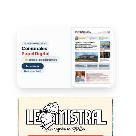
EDICIÓN DIGITAL
Comunales
Papel Digital
todas las ediciones
→
Acceder
ediciones 2026