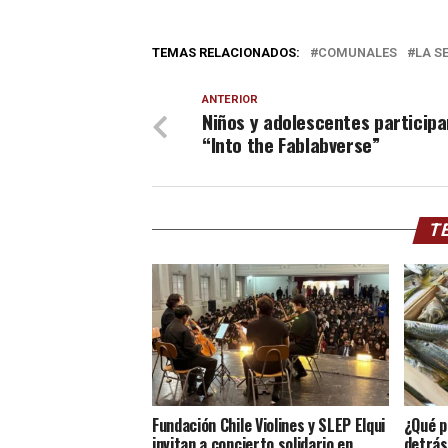
TEMAS RELACIONADOS:
COMUNALES
LA S
ANTERIOR
Niños y adolescentes participa
“Into the Fablabverse”
TE
Fundación Chile Violines y SLEP Elqui
¿Qué p
invitan a concierto solidario en
detrás