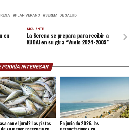
ERENA
PLAN VERANO
SEREMI DE SALUD
SIGUIENTE
n en
La Serena se prepara para recibir a
KUDAI en su gira “Vuelo 2024-2005”
 PODRÍA INTERESAR
asa con el jurel? Las pistas
En junio de 2026, las
 de su menor presencia en
pernoctaciones en