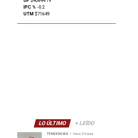
UF
$40844.79
IPC %
-0.2
UTM
$71649
LO ÚLTIMO
+ LEÍDO
TENDENCIAS
hace 3 horas