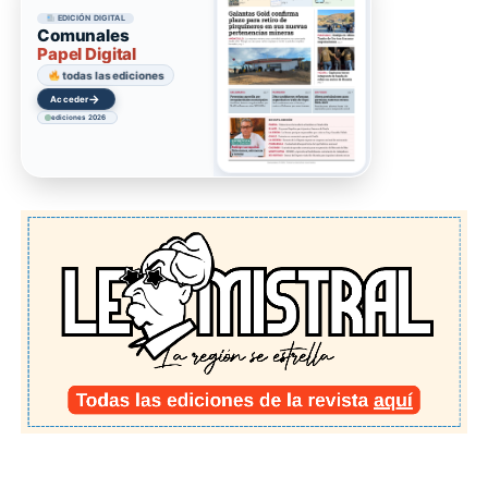
EDICIÓN DIGITAL
Comunales
Papel Digital
todas las ediciones
→
Acceder
ediciones 2026