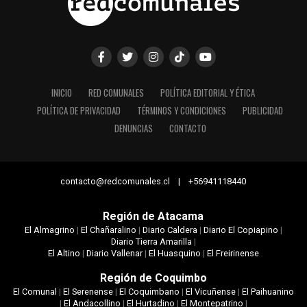
INICIO
RED COMUNALES
POLÍTICA EDITORIAL Y ÉTICA
POLÍTICA DE PRIVACIDAD
TÉRMINOS Y CONDICIONES
PUBLICIDAD
DENUNCIAS
CONTACTO
contacto@redcomunales.cl | +56941118440
Región de Atacama
El Almagrino
|
El Chañaralino
|
Diario Caldera
|
Diario El Copiapino
|
Diario Tierra Amarilla
|
El Altino
|
Diario Vallenar
|
El Huasquino
|
El Freirinense
Región de Coquimbo
El Comunal
|
El Serenense
|
El Coquimbano
|
El Vicuñense
|
El Paihuanino
|
El Andacollino
|
El Hurtadino
|
El Montepatrino
|