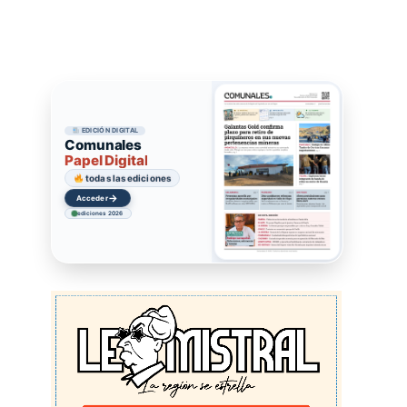
EDICIÓN DIGITAL
Comunales
Papel Digital
todas las ediciones
→
Acceder
ediciones 2026