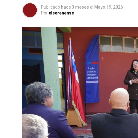
Publicado
hace 3 meses
el
Mayo 19, 2026
Por
elserenense