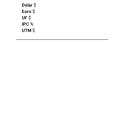
Dólar
$
Euro
$
UF
$
IPC %
UTM
$