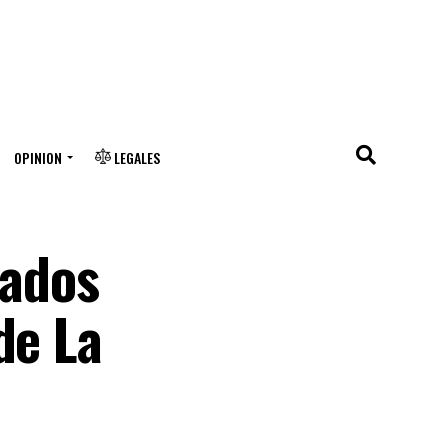
OPINION
LEGALES
vados
de La