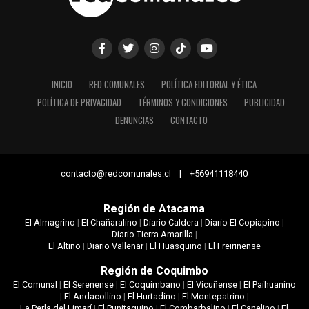
INICIO
RED COMUNALES
POLÍTICA EDITORIAL Y ÉTICA
POLÍTICA DE PRIVACIDAD
TÉRMINOS Y CONDICIONES
PUBLICIDAD
DENUNCIAS
CONTACTO
contacto@redcomunales.cl | +56941118440
Región de Atacama
El Almagrino
|
El Chañaralino
|
Diario Caldera
|
Diario El Copiapino
|
Diario Tierra Amarilla
|
El Altino
|
Diario Vallenar
|
El Huasquino
|
El Freirinense
Región de Coquimbo
El Comunal
|
El Serenense
|
El Coquimbano
|
El Vicuñense
|
El Paihuanino
|
El Andacollino
|
El Hurtadino
|
El Montepatrino
|
La Perla del Limarí
|
El Punitaquino
|
El Combarbalino
|
El Canelino
|
El