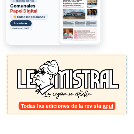
EDICIÓN DIGITAL
Comunales
Papel Digital
todas las ediciones
→
Acceder
ediciones 2026