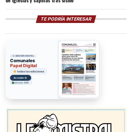
de iglesias y capillas tras sismo
TE PODRÍA INTERESAR
EDICIÓN DIGITAL
Comunales
Papel Digital
todas las ediciones
→
Acceder
ediciones 2026