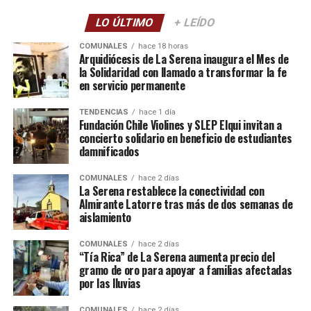
LO ÚLTIMO
+ LEÍDO
COMUNALES
hace 18 horas
Arquidiócesis de La Serena inaugura el Mes de
la Solidaridad con llamado a transformar la fe
en servicio permanente
TENDENCIAS
hace 1 día
Fundación Chile Violines y SLEP Elqui invitan a
concierto solidario en beneficio de estudiantes
damnificados
COMUNALES
hace 2 días
La Serena restablece la conectividad con
Almirante Latorre tras más de dos semanas de
aislamiento
COMUNALES
hace 2 días
“Tía Rica” de La Serena aumenta precio del
gramo de oro para apoyar a familias afectadas
por las lluvias
COMUNALES
hace 2 días