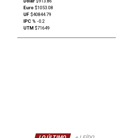
Dólar
$913.86
Euro
$1053.08
UF
$40844.79
IPC %
-0.2
UTM
$71649
LO ÚLTIMO
+ LEÍDO