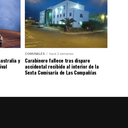
COMUNALES
hace 2 semanas
ustralia y
Carabinero fallece tras disparo
ival
accidental recibido al interior de la
Sexta Comisaría de Las Compañías