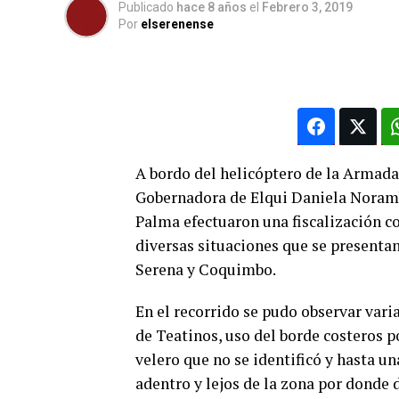
Publicado
hace 8 años
el
Febrero 3, 2019
Por
elserenense
A bordo del helicóptero de la Armada 
Gobernadora de Elqui Daniela Noram
Palma efectuaron una fiscalización co
diversas situaciones que se presentan
Serena y Coquimbo.
En el recorrido se pudo observar vari
de Teatinos, uso del borde costeros p
velero que no se identificó y hasta u
adentro y lejos de la zona por donde d