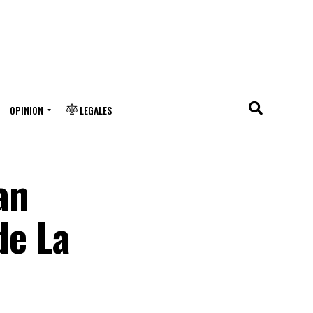
OPINION
LEGALES
an
de La