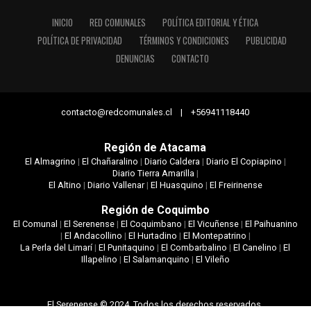
INICIO
RED COMUNALES
POLÍTICA EDITORIAL Y ÉTICA
POLÍTICA DE PRIVACIDAD
TÉRMINOS Y CONDICIONES
PUBLICIDAD
DENUNCIAS
CONTACTO
contacto@redcomunales.cl | +56941118440
Región de Atacama
El Almagrino
|
El Chañaralino
|
Diario Caldera
|
Diario El Copiapino
|
Diario Tierra Amarilla
|
El Altino
|
Diario Vallenar
|
El Huasquino
|
El Freirinense
Región de Coquimbo
El Comunal
|
El Serenense
|
El Coquimbano
|
El Vicuñense
|
El Paihuanino
|
El Andacollino
|
El Hurtadino
|
El Montepatrino
|
La Perla del Limarí
|
El Punitaquino
|
El Combarbalino
|
El Canelino
|
El
Illapelino
|
El Salamanquino
|
El Vileño
El Serenense © 2024. Todos los derechos reservados.