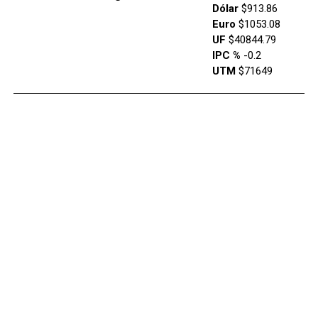
Dólar
$913.86
Euro
$1053.08
UF
$40844.79
IPC %
-0.2
UTM
$71649