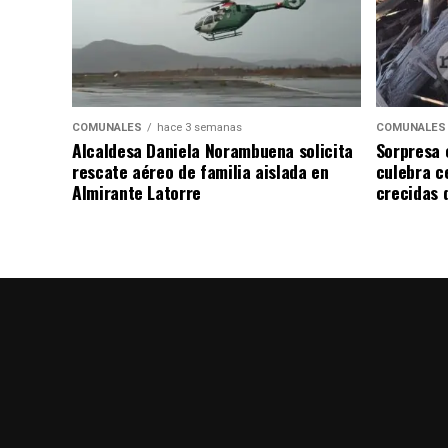
COMUNALES
hace 3 semanas
COMUNALES
Alcaldesa Daniela Norambuena solicita
Sorpresa 
rescate aéreo de familia aislada en
culebra ce
Almirante Latorre
crecidas d