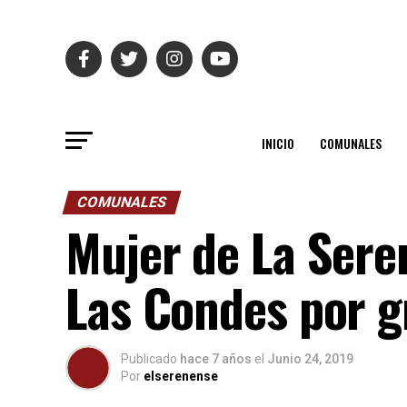
INICIO
COMUNALES
COMUNALES
Mujer de La Seren
Las Condes por g
Publicado
hace 7 años
el
Junio 24, 2019
Por
elserenense