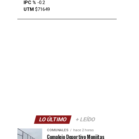
IPC %
-0.2
UTM
$71649
LO ÚLTIMO
+ LEÍDO
COMUNALES
hace 2 horas
Complejo Deportivo Monjitas