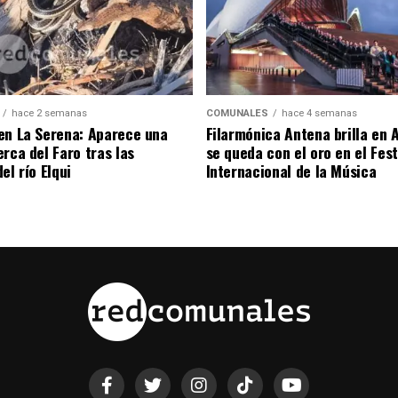
hace 2 semanas
COMUNALES
hace 4 semanas
en La Serena: Aparece una
Filarmónica Antena brilla en A
rca del Faro tras las
se queda con el oro en el Fest
el río Elqui
Internacional de la Música