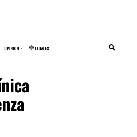
OPINION
LEGALES
ínica
enza