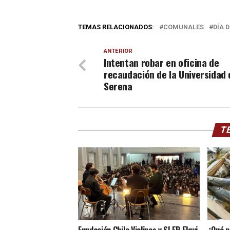
TEMAS RELACIONADOS:
COMUNALES
DÍA 
ANTERIOR
Intentan robar en oficina de
recaudación de la Universidad 
Serena
TE
Fundación Chile Violines y SLEP Elqui
¿Qué p