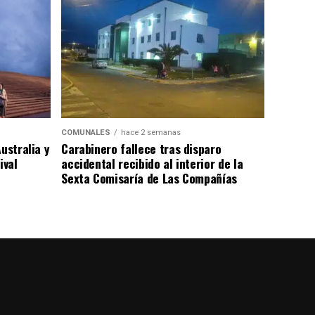
COMUNALES
hace 2 semanas
ustralia y
Carabinero fallece tras disparo
ival
accidental recibido al interior de la
Sexta Comisaría de Las Compañías