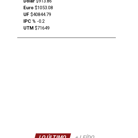
Dólar
$913.86
Euro
$1053.08
UF
$40844.79
IPC %
-0.2
UTM
$71649
LO ÚLTIMO
+ LEÍDO