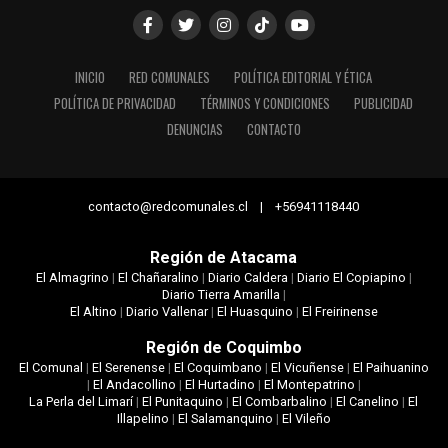
INICIO
RED COMUNALES
POLÍTICA EDITORIAL Y ÉTICA
POLÍTICA DE PRIVACIDAD
TÉRMINOS Y CONDICIONES
PUBLICIDAD
DENUNCIAS
CONTACTO
contacto@redcomunales.cl | +56941118440
Región de Atacama
El Almagrino
|
El Chañaralino
|
Diario Caldera
|
Diario El Copiapino
|
Diario Tierra Amarilla
|
El Altino
|
Diario Vallenar
|
El Huasquino
|
El Freirinense
Región de Coquimbo
El Comunal
|
El Serenense
|
El Coquimbano
|
El Vicuñense
|
El Paihuanino
|
El Andacollino
|
El Hurtadino
|
El Montepatrino
|
La Perla del Limarí
|
El Punitaquino
|
El Combarbalino
|
El Canelino
|
El
Illapelino
|
El Salamanquino
|
El Vileño