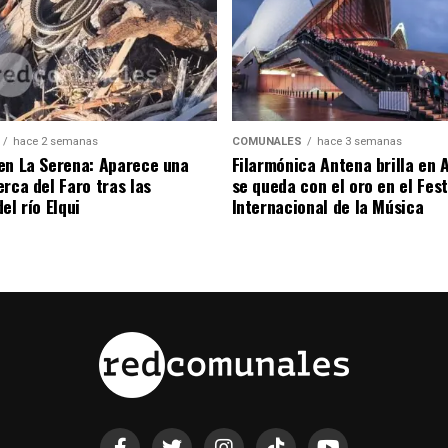
hace 2 semanas
COMUNALES
hace 3 semanas
en La Serena: Aparece una
Filarmónica Antena brilla en A
rca del Faro tras las
se queda con el oro en el Fest
el río Elqui
Internacional de la Música