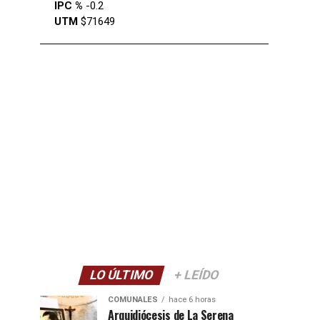
IPC %
-0.2
UTM
$71649
LO ÚLTIMO
+ LEÍDO
COMUNALES
hace 6 horas
Arquidiócesis de La Serena