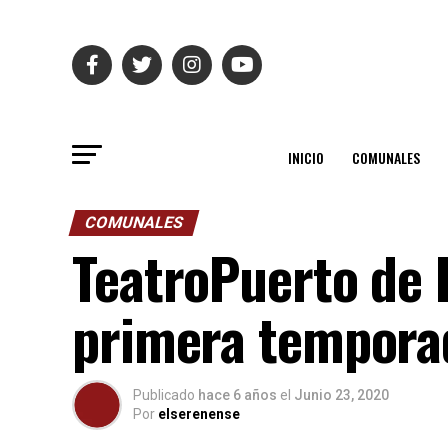
INICIO
COMUNALES
COMUNALES
TeatroPuerto de 
primera temporad
Publicado
hace 6 años
el
Junio 23, 2020
Por
elserenense