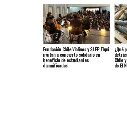
Fundación Chile Violines y SLEP Elqui
¿Qué p
invitan a concierto solidario en
detrás
beneficio de estudiantes
Chile 
damnificados
de El N