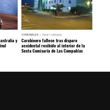
COMUNALES
hace 1 semana
ustralia y
Carabinero fallece tras disparo
ival
accidental recibido al interior de la
Sexta Comisaría de Las Compañías