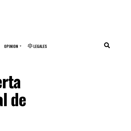
OPINION
LEGALES
erta
l de