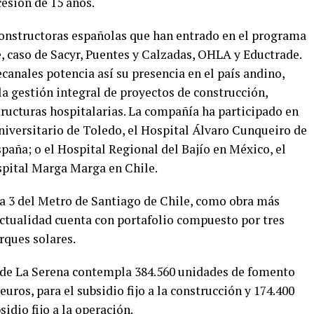
esión de 15 años.
 constructoras españolas que han entrado en el programa
, caso de Sacyr, Puentes y Calzadas, OHLA y Eductrade.
ecanales potencia así su presencia en el país andino,
la gestión integral de proyectos de construcción,
tructuras hospitalarias. La compañía ha participado en
niversitario de Toledo, el Hospital Álvaro Cunqueiro de
spaña; o el Hospital Regional del Bajío en México, el
spital Marga Marga en Chile.
ea 3 del Metro de Santiago de Chile, como obra más
 actualidad cuenta con portafolio compuesto por tres
rques solares.
l de La Serena contempla 384.560 unidades de fomento
euros, para el subsidio fijo a la construcción y 174.400
sidio fijo a la operación.