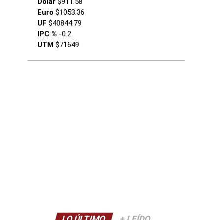
Dólar
$911.58
Euro
$1053.36
UF
$40844.79
IPC %
-0.2
UTM
$71649
LO ÚLTIMO
+ LEÍDO