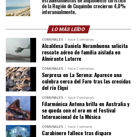
establecimientos de alojamiento turístico
de la Región de Coquimbo crecieron 4,0%
interanualmente.
LO MÁS LEÍDO
COMUNALES
hace 3 semanas
Alcaldesa Daniela Norambuena solicita
rescate aéreo de familia aislada en
Almirante Latorre
COMUNALES
hace 2 semanas
Sorpresa en La Serena: Aparece una
culebra cerca del Faro tras las crecidas
del río Elqui
COMUNALES
hace 3 semanas
Filarmónica Antena brilla en Australia y
se queda con el oro en el Festival
Internacional de la Música
COMUNALES
hace 1 semana
Carabinero fallece tras disparo