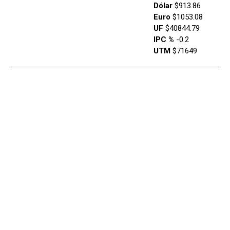
Dólar
$913.86
Euro
$1053.08
UF
$40844.79
IPC %
-0.2
UTM
$71649