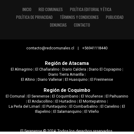
INICIO
RED COMUNALES
POLÍTICA EDITORIAL Y ÉTICA
POLÍTICA DE PRIVACIDAD
TÉRMINOS Y CONDICIONES
PUBLICIDAD
DENUNCIAS
CONTACTO
contacto@redcomunales.cl | +56941118440
Región de Atacama
El Almagrino
|
El Chañaralino
|
Diario Caldera
|
Diario El Copiapino
|
Diario Tierra Amarilla
|
El Altino
|
Diario Vallenar
|
El Huasquino
|
El Freirinense
Región de Coquimbo
El Comunal
|
El Serenense
|
El Coquimbano
|
El Vicuñense
|
El Paihuanino
|
El Andacollino
|
El Hurtadino
|
El Montepatrino
|
La Perla del Limarí
|
El Punitaquino
|
El Combarbalino
|
El Canelino
|
El
Illapelino
|
El Salamanquino
|
El Vileño
El Serenense © 2024. Todos los derechos reservados.