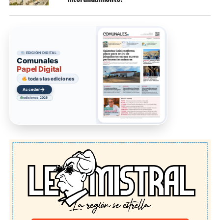
EDICIÓN DIGITAL
Comunales
Papel Digital
todas las ediciones
→
Acceder
ediciones 2026