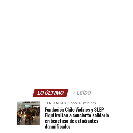
LO ÚLTIMO
+ LEÍDO
TENDENCIAS
hace 43 minutos
Fundación Chile Violines y SLEP
Elqui invitan a concierto solidario
en beneficio de estudiantes
damnificados