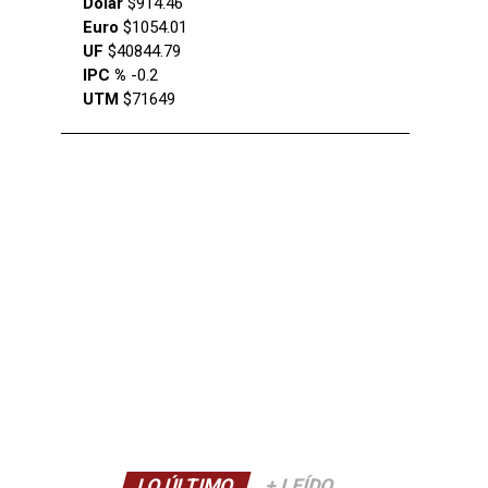
Dólar
$914.46
Euro
$1054.01
UF
$40844.79
IPC %
-0.2
UTM
$71649
LO ÚLTIMO
+ LEÍDO