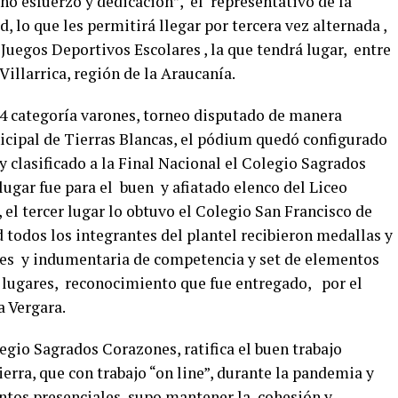
 esfuerzo y dedicación”, el representativo de la
d, lo que les permitirá llegar por tercera vez alternada ,
s Juegos Deportivos Escolares , la que tendrá lugar, entre
Villarrica, región de la Araucanía.
 14 categoría varones, torneo disputado de manera
ipal de Tierras Blancas, el pódium quedó configurado
y clasificado a la Final Nacional el Colegio Sagrados
ugar fue para el buen y afiatado elenco del Liceo
 tercer lugar lo obtuvo el Colegio San Francisco de
 todos los integrantes del plantel recibieron medallas y
es y indumentaria de competencia y set de elementos
 lugares, reconocimiento que fue entregado, por el
 Vergara.
egio Sagrados Corazones, ratifica el buen trabajo
erra, que con trabajo “on line”, durante la pandemia y
tos presenciales, supo mantener la cohesión y