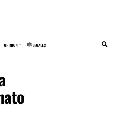
OPINION
LEGALES
a
nato