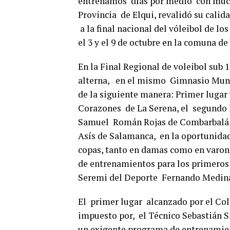
entrenamos días por medio con mucho
Provincia de Elqui, revalidó su calida
a la final nacional del vóleibol de lo
el 3 y el 9 de octubre en la comuna de 
En la Final Regional de voleibol sub
alterna, en el mismo Gimnasio Munic
de la siguiente manera: Primer lugar 
Corazones de La Serena, el segundo l
Samuel Román Rojas de Combarbalá, el
Asís de Salamanca, en la oportunidad
copas, tanto en damas como en varon
de entrenamientos para los primeros
Seremi del Deporte Fernando Medina
El primer lugar alcanzado por el Col
impuesto por, el Técnico Sebastián Si
un exigente programa de entrenamien