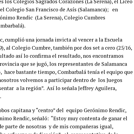
 los Colegios Sagrados Corazones (La Serena), el Liceo
l Colegio San Francisco de Asís (Salamanca); en
rónimo Rendic (La Serena), Colegio Cumbres
ombarbalá).
 cumplió una jornada invicta al vencer a la Escuela
9), al Colegio Cumbre, también por dos set a cero (25/16,
sultado así lo confirma el resultado, nos encontramos
provincia que se jugó, los representantes de Salamanca
, hace bastante tiempo, Combarbalá tenía el equipo que
osotros volvemos a participar dentro de los Juegos
entar a la región”. Así lo señala Jeffrey Aguilera,
.
lobos capitana y “centro” del equipo Gerónimo Rendic,
nimo Rendic, señaló: “Estoy muy contenta de ganar el
de parte de nosotras y de mis compañeras igual,