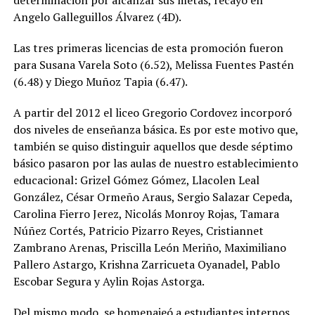
determinación por alcanzar sus metas, recayó en
Angelo Galleguillos Álvarez (4D).
Las tres primeras licencias de esta promoción fueron
para Susana Varela Soto (6.52), Melissa Fuentes Pastén
(6.48) y Diego Muñoz Tapia (6.47).
A partir del 2012 el liceo Gregorio Cordovez incorporó
dos niveles de enseñanza básica. Es por este motivo que,
también se quiso distinguir aquellos que desde séptimo
básico pasaron por las aulas de nuestro establecimiento
educacional: Grizel Gómez Gómez, Llacolen Leal
González, César Ormeño Araus, Sergio Salazar Cepeda,
Carolina Fierro Jerez, Nicolás Monroy Rojas, Tamara
Núñez Cortés, Patricio Pizarro Reyes, Cristiannet
Zambrano Arenas, Priscilla León Meriño, Maximiliano
Pallero Astargo, Krishna Zarricueta Oyanadel, Pablo
Escobar Segura y Aylin Rojas Astorga.
Del mismo modo, se homenajeó a estudiantes internos,