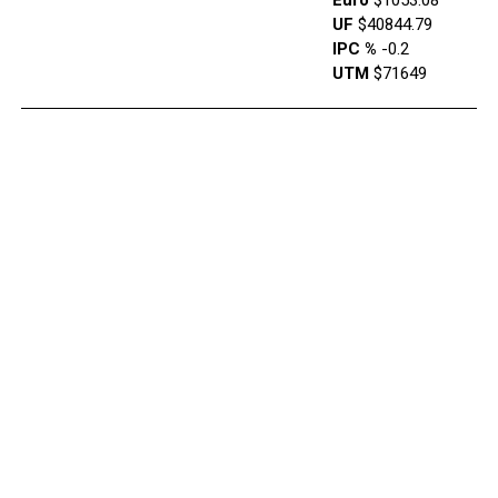
UF
$40844.79
IPC %
-0.2
UTM
$71649