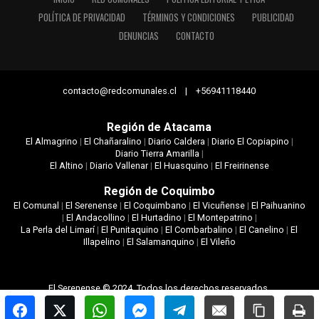
POLÍTICA DE PRIVACIDAD
TÉRMINOS Y CONDICIONES
PUBLICIDAD
DENUNCIAS
CONTACTO
contacto@redcomunales.cl | +56941118440
Región de Atacama
El Almagrino
|
El Chañaralino
|
Diario Caldera
|
Diario El Copiapino
|
Diario Tierra Amarilla
|
El Altino
|
Diario Vallenar
|
El Huasquino
|
El Freirinense
Región de Coquimbo
El Comunal
|
El Serenense
|
El Coquimbano
|
El Vicuñense
|
El Paihuanino
|
El Andacollino
|
El Hurtadino
|
El Montepatrino
|
La Perla del Limarí
|
El Punitaquino
|
El Combarbalino
|
El Canelino
|
El
Illapelino
|
El Salamanquino
|
El Vileño
El Serenense © 2024. Todos los derechos reservados.