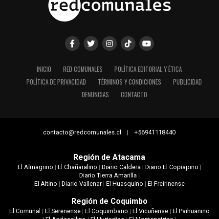
INICIO
RED COMUNALES
POLÍTICA EDITORIAL Y ÉTICA
POLÍTICA DE PRIVACIDAD
TÉRMINOS Y CONDICIONES
PUBLICIDAD
DENUNCIAS
CONTACTO
contacto@redcomunales.cl | +56941118440
Región de Atacama
El Almagrino
|
El Chañaralino
|
Diario Caldera
|
Diario El Copiapino
|
Diario Tierra Amarilla
|
El Altino
|
Diario Vallenar
|
El Huasquino
|
El Freirinense
Región de Coquimbo
El Comunal
|
El Serenense
|
El Coquimbano
|
El Vicuñense
|
El Paihuanino