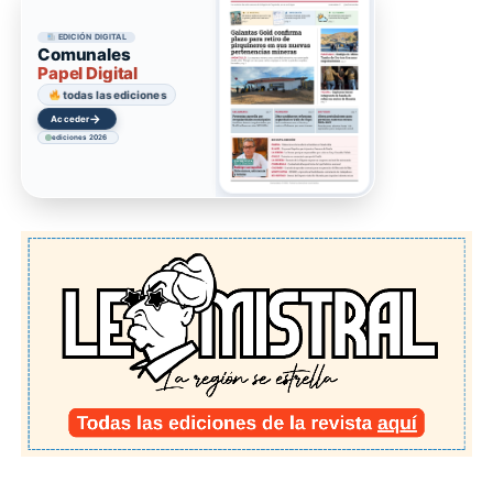
EDICIÓN DIGITAL
Comunales
Papel Digital
todas las ediciones
→
Acceder
ediciones 2026