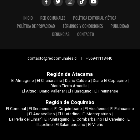
INICIO
RED COMUNALES
POLÍTICA EDITORIAL Y ÉTICA
POLÍTICA DE PRIVACIDAD
TÉRMINOS Y CONDICIONES
PUBLICIDAD
DENUNCIAS
CONTACTO
contacto@redcomunales.cl | +56941118440
Región de Atacama
El Almagrino
|
El Chañaralino
|
Diario Caldera
|
Diario El Copiapino
|
Diario Tierra Amarilla
|
El Altino
|
Diario Vallenar
|
El Huasquino
|
El Freirinense
Región de Coquimbo
El Comunal
|
El Serenense
|
El Coquimbano
|
El Vicuñense
|
El Paihuanino
|
El Andacollino
|
El Hurtadino
|
El Montepatrino
|
La Perla del Limarí
|
El Punitaquino
|
El Combarbalino
|
El Canelino
|
El
Illapelino
|
El Salamanquino
|
El Vileño