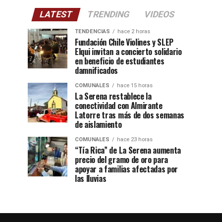
LATEST
TRENDING
VIDEOS
TENDENCIAS
hace 2 horas
Fundación Chile Violines y SLEP
Elqui invitan a concierto solidario
en beneficio de estudiantes
damnificados
COMUNALES
hace 15 horas
La Serena restablece la
conectividad con Almirante
Latorre tras más de dos semanas
de aislamiento
COMUNALES
hace 23 horas
“Tía Rica” de La Serena aumenta
precio del gramo de oro para
apoyar a familias afectadas por
las lluvias