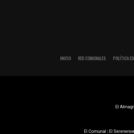
INICIO
RED COMUNALES
POLÍTICA ED
El Almagr
El Comunal
|
El Serenens