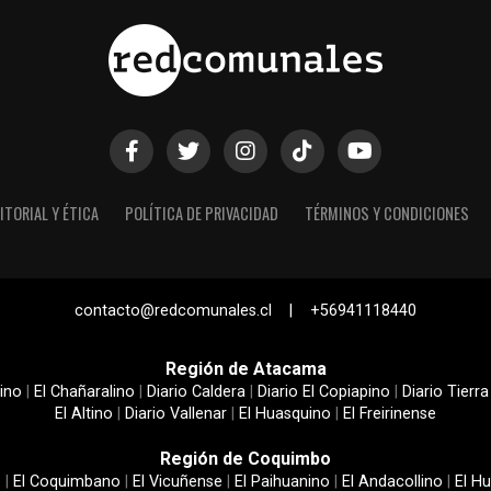
ITORIAL Y ÉTICA
POLÍTICA DE PRIVACIDAD
TÉRMINOS Y CONDICIONES
contacto@redcomunales.cl | +56941118440
Región de Atacama
ino
|
El Chañaralino
|
Diario Caldera
|
Diario El Copiapino
|
Diario Tierra
El Altino
|
Diario Vallenar
|
El Huasquino
|
El Freirinense
Región de Coquimbo
e
|
El Coquimbano
|
El Vicuñense
|
El Paihuanino
|
El Andacollino
|
El Hu