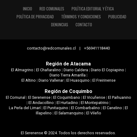
INICIO
RED COMUNALES
POLÍTICA EDITORIAL Y ÉTICA
POLÍTICA DE PRIVACIDAD
TÉRMINOS Y CONDICIONES
PUBLICIDAD
DENUNCIAS
CONTACTO
contacto@redcomunales.cl | +56941118440
Región de Atacama
El Almagrino
|
El Chañaralino
|
Diario Caldera
|
Diario El Copiapino
|
Diario Tierra Amarilla
|
El Altino
|
Diario Vallenar
|
El Huasquino
|
El Freirinense
Región de Coquimbo
El Comunal
|
El Serenense
|
El Coquimbano
|
El Vicuñense
|
El Paihuanino
|
El Andacollino
|
El Hurtadino
|
El Montepatrino
|
La Perla del Limarí
|
El Punitaquino
|
El Combarbalino
|
El Canelino
|
El
Illapelino
|
El Salamanquino
|
El Vileño
El Serenense © 2024. Todos los derechos reservados.