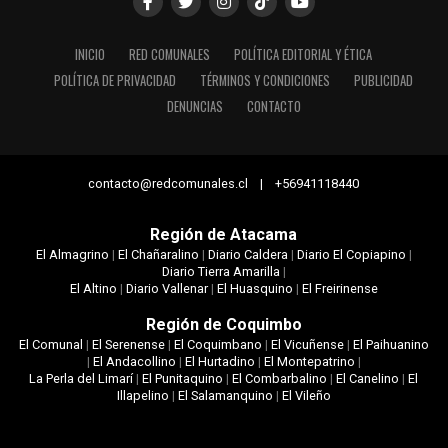
INICIO
RED COMUNALES
POLÍTICA EDITORIAL Y ÉTICA
POLÍTICA DE PRIVACIDAD
TÉRMINOS Y CONDICIONES
PUBLICIDAD
DENUNCIAS
CONTACTO
contacto@redcomunales.cl | +56941118440
Región de Atacama
El Almagrino
|
El Chañaralino
|
Diario Caldera
|
Diario El Copiapino
|
Diario Tierra Amarilla
|
El Altino
|
Diario Vallenar
|
El Huasquino
|
El Freirinense
Región de Coquimbo
El Comunal
|
El Serenense
|
El Coquimbano
|
El Vicuñense
|
El Paihuanino
|
El Andacollino
|
El Hurtadino
|
El Montepatrino
|
La Perla del Limarí
|
El Punitaquino
|
El Combarbalino
|
El Canelino
|
El
Illapelino
|
El Salamanquino
|
El Vileño