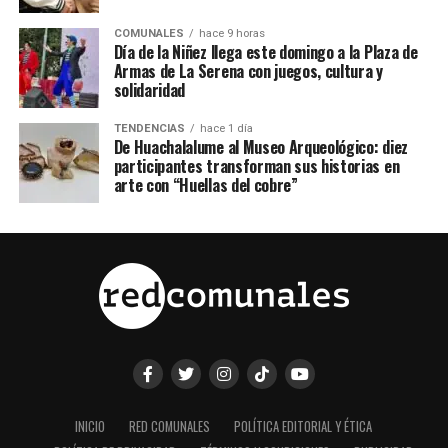
COMUNALES
hace 9 horas
Día de la Niñez llega este domingo a la Plaza de
Armas de La Serena con juegos, cultura y
solidaridad
TENDENCIAS
hace 1 día
De Huachalalume al Museo Arqueológico: diez
participantes transforman sus historias en
arte con “Huellas del cobre”
INICIO
RED COMUNALES
POLÍTICA EDITORIAL Y ÉTICA