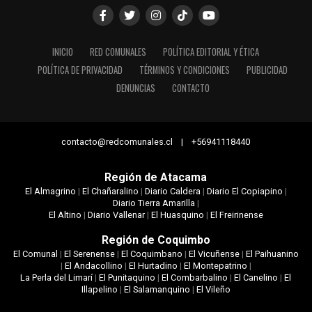
INICIO
RED COMUNALES
POLÍTICA EDITORIAL Y ÉTICA
POLÍTICA DE PRIVACIDAD
TÉRMINOS Y CONDICIONES
PUBLICIDAD
DENUNCIAS
CONTACTO
contacto@redcomunales.cl | +56941118440
Región de Atacama
El Almagrino
|
El Chañaralino
|
Diario Caldera
|
Diario El Copiapino
|
Diario Tierra Amarilla
|
El Altino
|
Diario Vallenar
|
El Huasquino
|
El Freirinense
Región de Coquimbo
El Comunal
|
El Serenense
|
El Coquimbano
|
El Vicuñense
|
El Paihuanino
|
El Andacollino
|
El Hurtadino
|
El Montepatrino
|
La Perla del Limarí
|
El Punitaquino
|
El Combarbalino
|
El Canelino
|
El
Illapelino
|
El Salamanquino
|
El Vileño