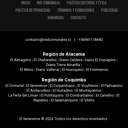
INICIO
RED COMUNALES
POLÍTICA EDITORIAL Y ÉTICA
POLÍTICA DE PRIVACIDAD
TÉRMINOS Y CONDICIONES
PUBLICIDAD
DENUNCIAS
CONTACTO
contacto@redcomunales.cl | +56941118440
Región de Atacama
El Almagrino
|
El Chañaralino
|
Diario Caldera
|
Diario El Copiapino
|
Diario Tierra Amarilla
|
El Altino
|
Diario Vallenar
|
El Huasquino
|
El Freirinense
Región de Coquimbo
El Comunal
|
El Serenense
|
El Coquimbano
|
El Vicuñense
|
El Paihuanino
|
El Andacollino
|
El Hurtadino
|
El Montepatrino
|
La Perla del Limarí
|
El Punitaquino
|
El Combarbalino
|
El Canelino
|
El
Illapelino
|
El Salamanquino
|
El Vileño
El Serenense © 2024. Todos los derechos reservados.