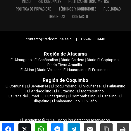
INICIO
RED COMUNALES
POLÍTICA EDITORIAL Y ÉTICA
POLÍTICA DE PRIVACIDAD
TÉRMINOS Y CONDICIONES
PUBLICIDAD
DENUNCIAS
CONTACTO
contacto@redcomunales.cl | +56941118440
Región de Atacama
El Almagrino
|
El Chañaralino
|
Diario Caldera
|
Diario El Copiapino
|
Diario Tierra Amarilla
|
El Altino
|
Diario Vallenar
|
El Huasquino
|
El Freirinense
Región de Coquimbo
El Comunal
|
El Serenense
|
El Coquimbano
|
El Vicuñense
|
El Paihuanino
|
El Andacollino
|
El Hurtadino
|
El Montepatrino
|
La Perla del Limarí
|
El Punitaquino
|
El Combarbalino
|
El Canelino
|
El
Illapelino
|
El Salamanquino
|
El Vileño
El Serenense © 2024. Todos los derechos reservados.