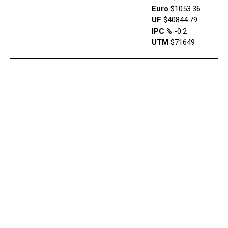
Euro
$1053.36
UF
$40844.79
IPC %
-0.2
UTM
$71649