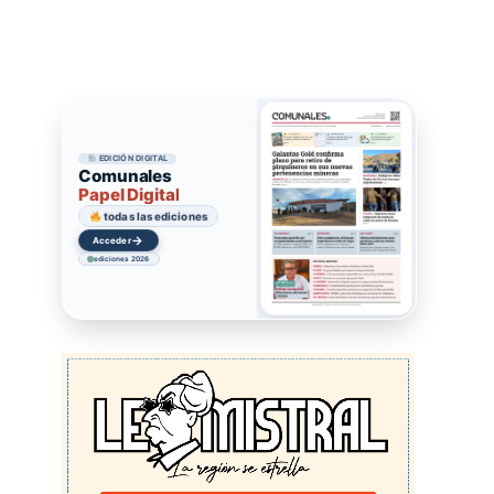
EDICIÓN DIGITAL
Comunales
Papel Digital
todas las ediciones
→
Acceder
ediciones 2026