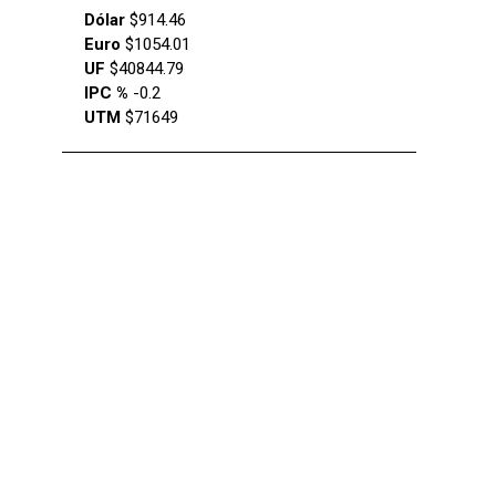
Dólar
$914.46
Euro
$1054.01
UF
$40844.79
IPC %
-0.2
UTM
$71649