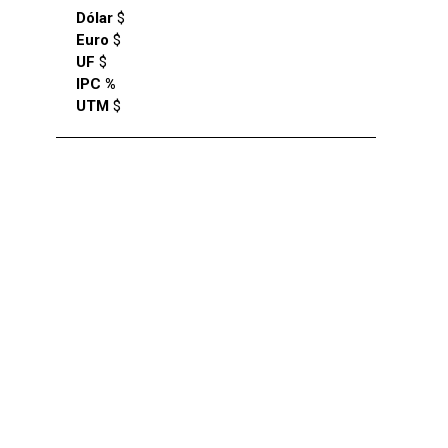
Dólar
$
Euro
$
UF
$
IPC %
UTM
$