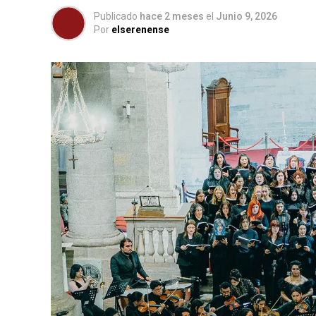
Publicado
hace 2 meses
el
Junio 9, 2026
Por
elserenense