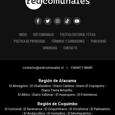
INICIO
RED COMUNALES
POLÍTICA EDITORIAL Y ÉTICA
POLÍTICA DE PRIVACIDAD
TÉRMINOS Y CONDICIONES
PUBLICIDAD
DENUNCIAS
CONTACTO
contacto@redcomunales.cl | +56941118440
Región de Atacama
El Almagrino
|
El Chañaralino
|
Diario Caldera
|
Diario El Copiapino
|
Diario Tierra Amarilla
|
El Altino
|
Diario Vallenar
|
El Huasquino
|
El Freirinense
Región de Coquimbo
El Comunal
|
El Serenense
|
El Coquimbano
|
El Vicuñense
|
El Paihuanino
|
El Andacollino
|
El Hurtadino
|
El Montepatrino
|