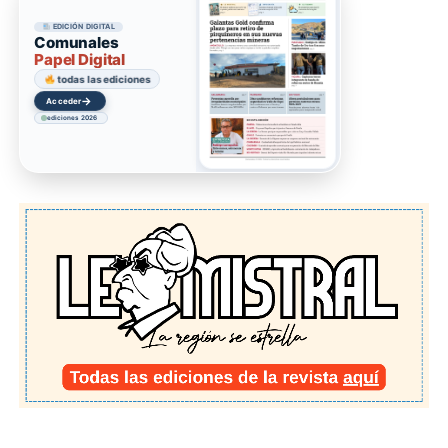
EDICIÓN DIGITAL
Comunales
Papel Digital
todas las ediciones
→
Acceder
ediciones 2026