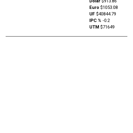
Dólar
$913.86
Euro
$1053.08
UF
$40844.79
IPC %
-0.2
UTM
$71649