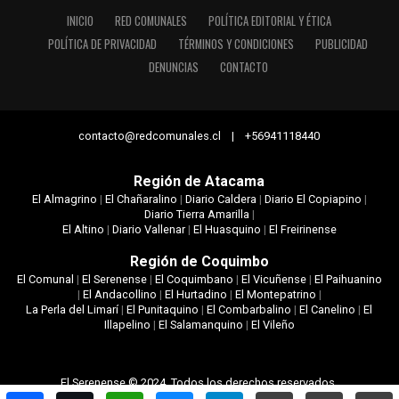
INICIO
RED COMUNALES
POLÍTICA EDITORIAL Y ÉTICA
POLÍTICA DE PRIVACIDAD
TÉRMINOS Y CONDICIONES
PUBLICIDAD
DENUNCIAS
CONTACTO
contacto@redcomunales.cl | +56941118440
Región de Atacama
El Almagrino
|
El Chañaralino
|
Diario Caldera
|
Diario El Copiapino
|
Diario Tierra Amarilla
|
El Altino
|
Diario Vallenar
|
El Huasquino
|
El Freirinense
Región de Coquimbo
El Comunal
|
El Serenense
|
El Coquimbano
|
El Vicuñense
|
El Paihuanino
|
El Andacollino
|
El Hurtadino
|
El Montepatrino
|
La Perla del Limarí
|
El Punitaquino
|
El Combarbalino
|
El Canelino
|
El
Illapelino
|
El Salamanquino
|
El Vileño
El Serenense © 2024. Todos los derechos reservados.