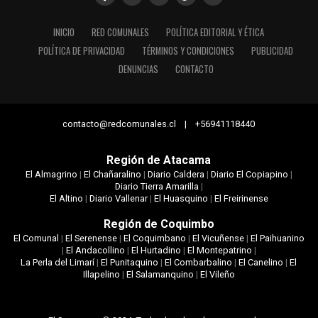
INICIO
RED COMUNALES
POLÍTICA EDITORIAL Y ÉTICA
POLÍTICA DE PRIVACIDAD
TÉRMINOS Y CONDICIONES
PUBLICIDAD
DENUNCIAS
CONTACTO
contacto@redcomunales.cl | +56941118440
Región de Atacama
El Almagrino
|
El Chañaralino
|
Diario Caldera
|
Diario El Copiapino
|
Diario Tierra Amarilla
|
El Altino
|
Diario Vallenar
|
El Huasquino
|
El Freirinense
Región de Coquimbo
El Comunal
|
El Serenense
|
El Coquimbano
|
El Vicuñense
|
El Paihuanino
|
El Andacollino
|
El Hurtadino
|
El Montepatrino
|
La Perla del Limarí
|
El Punitaquino
|
El Combarbalino
|
El Canelino
|
El
Illapelino
|
El Salamanquino
|
El Vileño