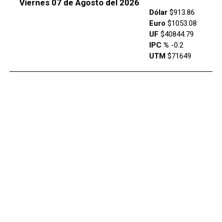
Viernes 07 de Agosto del 2026
Dólar
$913.86
Euro
$1053.08
UF
$40844.79
IPC %
-0.2
UTM
$71649