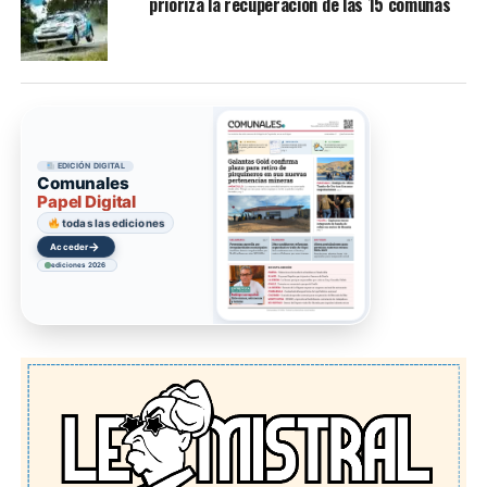
prioriza la recuperación de las 15 comunas
EDICIÓN DIGITAL
Comunales
Papel Digital
todas las ediciones
→
Acceder
ediciones 2026