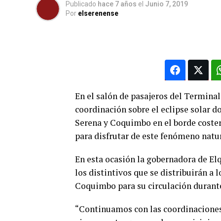
Publicado
hace 7 años
el
Junio 7, 2019
Por
elserenense
En el salón de pasajeros del Termina
coordinación sobre el eclipse solar d
Serena y Coquimbo en el borde coster
para disfrutar de este fenómeno natur
En esta ocasión la gobernadora de E
los distintivos que se distribuirán a 
Coquimbo para su circulación durante 
“Continuamos con las coordinaciones d