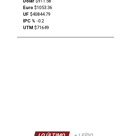
Dólar
$911.58
Euro
$1053.36
UF
$40844.79
IPC %
-0.2
UTM
$71649
LO ÚLTIMO
+ LEÍDO