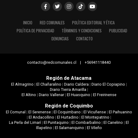
INICIO
RED COMUNALES
POLÍTICA EDITORIAL Y ÉTICA
POLÍTICA DE PRIVACIDAD
TÉRMINOS Y CONDICIONES
PUBLICIDAD
DENUNCIAS
CONTACTO
contacto@redcomunales.cl | +56941118440
Región de Atacama
El Almagrino
|
El Chañaralino
|
Diario Caldera
|
Diario El Copiapino
|
Diario Tierra Amarilla
|
El Altino
|
Diario Vallenar
|
El Huasquino
|
El Freirinense
Región de Coquimbo
El Comunal
|
El Serenense
|
El Coquimbano
|
El Vicuñense
|
El Paihuanino
|
El Andacollino
|
El Hurtadino
|
El Montepatrino
|
La Perla del Limarí
|
El Punitaquino
|
El Combarbalino
|
El Canelino
|
El
Illapelino
|
El Salamanquino
|
El Vileño