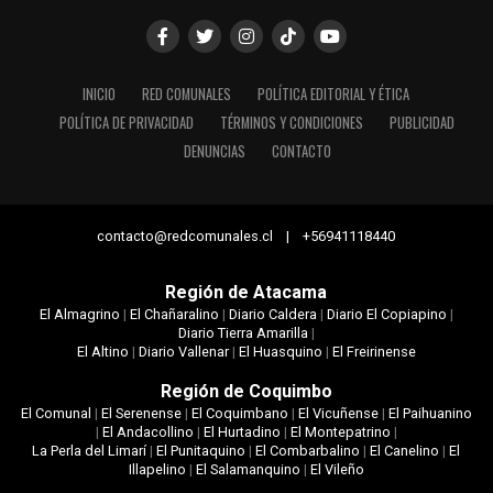
INICIO
RED COMUNALES
POLÍTICA EDITORIAL Y ÉTICA
POLÍTICA DE PRIVACIDAD
TÉRMINOS Y CONDICIONES
PUBLICIDAD
DENUNCIAS
CONTACTO
contacto@redcomunales.cl | +56941118440
Región de Atacama
El Almagrino
|
El Chañaralino
|
Diario Caldera
|
Diario El Copiapino
|
Diario Tierra Amarilla
|
El Altino
|
Diario Vallenar
|
El Huasquino
|
El Freirinense
Región de Coquimbo
El Comunal
|
El Serenense
|
El Coquimbano
|
El Vicuñense
|
El Paihuanino
|
El Andacollino
|
El Hurtadino
|
El Montepatrino
|
La Perla del Limarí
|
El Punitaquino
|
El Combarbalino
|
El Canelino
|
El
Illapelino
|
El Salamanquino
|
El Vileño