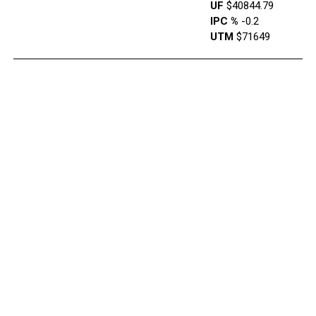
UF
$40844.79
IPC %
-0.2
UTM
$71649