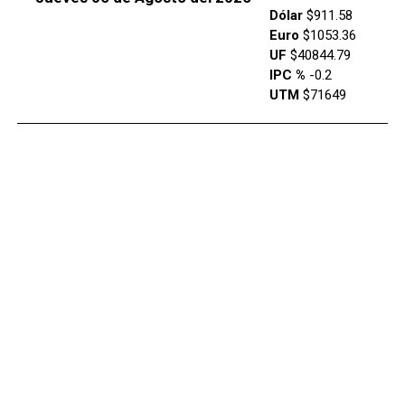
Dólar
$911.58
Euro
$1053.36
UF
$40844.79
IPC %
-0.2
UTM
$71649