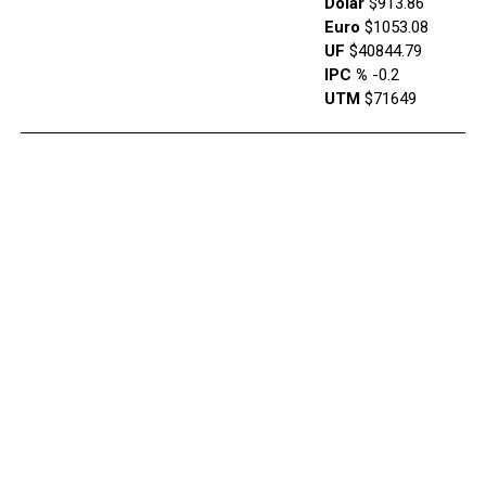
Dólar
$913.86
Euro
$1053.08
UF
$40844.79
IPC %
-0.2
UTM
$71649