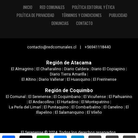
INICIO
RED COMUNALES
POLÍTICA EDITORIAL Y ÉTICA
POLÍTICA DE PRIVACIDAD
TÉRMINOS Y CONDICIONES
PUBLICIDAD
DENUNCIAS
CONTACTO
contacto@redcomunales.cl | +56941118440
Región de Atacama
El Almagrino
|
El Chañaralino
|
Diario Caldera
|
Diario El Copiapino
|
Diario Tierra Amarilla
|
El Altino
|
Diario Vallenar
|
El Huasquino
|
El Freirinense
Región de Coquimbo
El Comunal
|
El Serenense
|
El Coquimbano
|
El Vicuñense
|
El Paihuanino
|
El Andacollino
|
El Hurtadino
|
El Montepatrino
|
La Perla del Limarí
|
El Punitaquino
|
El Combarbalino
|
El Canelino
|
El
Illapelino
|
El Salamanquino
|
El Vileño
El Serenense © 2024. Todos los derechos reservados.