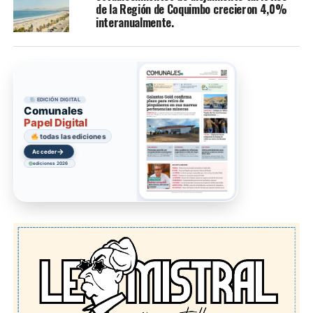
de la Región de Coquimbo crecieron 4,0%
interanualmente.
EDICIÓN DIGITAL
Comunales
Papel Digital
todas las ediciones
→
Acceder
ediciones 2026