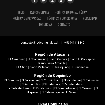
INICIO
RED COMUNALES
POLÍTICA EDITORIAL Y ÉTICA
POLÍTICA DE PRIVACIDAD
TÉRMINOS Y CONDICIONES
PUBLICIDAD
DENUNCIAS
CONTACTO
contacto@redcomunales.cl | +56941118440
Región de Atacama
El Almagrino
|
El Chañaralino
|
Diario Caldera
|
Diario El Copiapino
|
Diario Tierra Amarilla
|
El Altino
|
Diario Vallenar
|
El Huasquino
|
El Freirinense
Región de Coquimbo
El Comunal
|
El Serenense
|
El Coquimbano
|
El Vicuñense
|
El Paihuanino
|
El Andacollino
|
El Hurtadino
|
El Montepatrino
|
La Perla del Limarí
|
El Punitaquino
|
El Combarbalino
|
El Canelino
|
El
Illapelino
|
El Salamanquino
|
El Vileño
+ Red Comunales