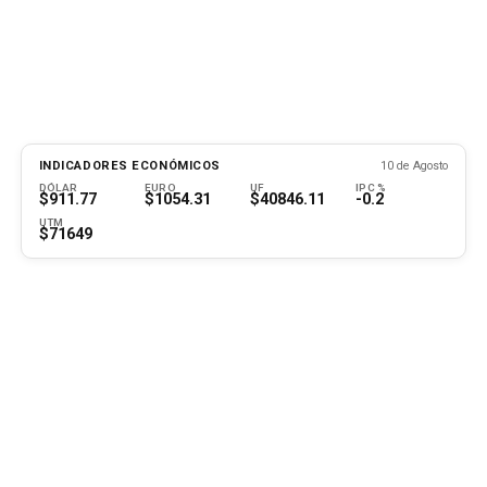
INDICADORES ECONÓMICOS
10 de Agosto
DÓLAR
EURO
UF
IPC %
$911.77
$1054.31
$40846.11
-0.2
UTM
$71649