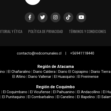
ITORIAL Y ÉTICA
POLÍTICA DE PRIVACIDAD
TÉRMINOS Y CONDICIONES
contacto@redcomunales.cl | +56941118440
Región de Atacama
ino
|
El Chañaralino
|
Diario Caldera
|
Diario El Copiapino
|
Diario Tierra
El Altino
|
Diario Vallenar
|
El Huasquino
|
El Freirinense
Región de Coquimbo
e
|
El Coquimbano
|
El Vicuñense
|
El Paihuanino
|
El Andacollino
|
El Hu
|
El Punitaquino
|
El Combarbalino
|
El Canelino
|
El Illapelino
|
El Sala