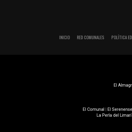
INICIO
RED COMUNALES
POLÍTICA ED
El Almagr
El Comunal
|
El Serenens
La Perla del Limarí