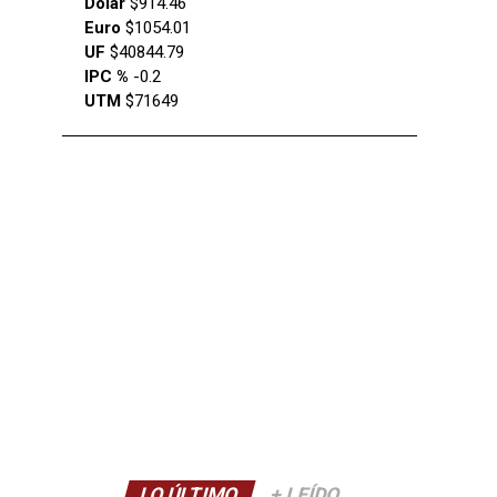
Dólar
$914.46
Euro
$1054.01
UF
$40844.79
IPC %
-0.2
UTM
$71649
LO ÚLTIMO
+ LEÍDO