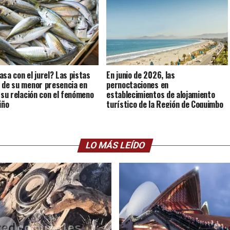
asa con el jurel? Las pistas
En junio de 2026, las
 de su menor presencia en
pernoctaciones en
y su relación con el fenómeno
establecimientos de alojamiento
iño
turístico de la Región de Coquimbo
crecieron 4,0% interanualmente.
LO MÁS LEÍDO