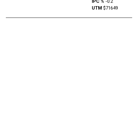
IPC %
-0.2
UTM
$71649