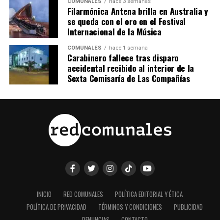
COMUNALES
hace 3 semanas
Filarmónica Antena brilla en Australia y
se queda con el oro en el Festival
Internacional de la Música
COMUNALES
hace 1 semana
Carabinero fallece tras disparo
accidental recibido al interior de la
Sexta Comisaría de Las Compañías
INICIO
RED COMUNALES
POLÍTICA EDITORIAL Y ÉTICA
POLÍTICA DE PRIVACIDAD
TÉRMINOS Y CONDICIONES
PUBLICIDAD
DENUNCIAS
CONTACTO